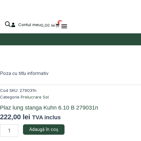
stanga
Skip
Kuhn
to
6.10
content
B
0
Contul meu
Cart
0,00
lei
279031n
Despre Agro-Market
Poza cu titlu informativ
Cod SKU:
279031n
Categorie
Prelucrare Sol
Plaz lung stanga Kuhn 6.10 B 279031n
222,00
lei
TVA inclus
Cantitate
Adaugă în coș
Plaz
lung