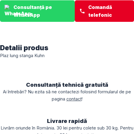
stanga
Consultanță pe
Comandă
Kuhn
WhatsApp
telefonic
6.10
B
279031n
Detalii produs
Plaz lung stanga Kuhn
Consultanță tehnică gratuită
Ai întrebări? Nu ezita să ne contactezi folosind formularul de pe
pagina
contact
!
Livrare rapidă
Livrăm oriunde în România. 30 lei pentru colete sub 30 kg. Pentru