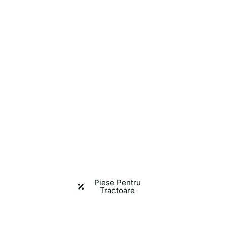
Agro Market Transilvania
istribuitor Pie
utilaje agricol
ia completă pentru utilajele agricole la Agro Ma
Piese Pentru
Tractoare