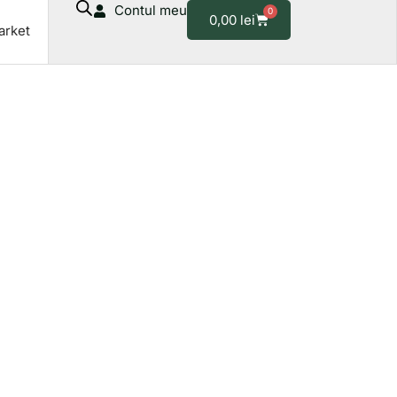
Contul meu
0
Cart
0,00
lei
arket