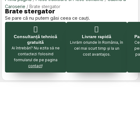
Caroserie
/ Brate stergator
Brate stergator
Se pare că nu putem găsi ceea ce cauți.
Consultanță tehnică
Livrare rapidă
Pa
gratuită
Livrăm oriunde în România, în
Cei
Ai întrebări? Nu ezita să ne
cel mai scurt timp și la un
pe
contactezi folosind
cost avantajos.
pa
formularul de pe pagina
contact
!