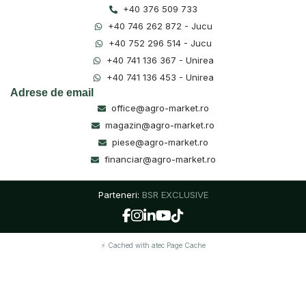
+40 376 509 733
+40 746 262 872 - Jucu
+40 752 296 514 - Jucu
+40 741 136 367 - Unirea
+40 741 136 453 - Unirea
Adrese de email
office@agro-market.ro
magazin@agro-market.ro
piese@agro-market.ro
financiar@agro-market.ro
Parteneri:
BSR EXCLUSIVE
⚡ Cached with
atec Page Cache