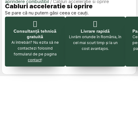
aprindere combustibil
/ Cabluri acceleratie si oprire
Cabluri acceleratie si oprire
Se pare că nu putem găsi ceea ce cauți.
Consultanță tehnică
Livrare rapidă
Pa
gratuită
Livrăm oriunde în România, în
Cei
Ai întrebări? Nu ezita să ne
cel mai scurt timp și la un
pe
contactezi folosind
cost avantajos.
pa
formularul de pe pagina
contact
!