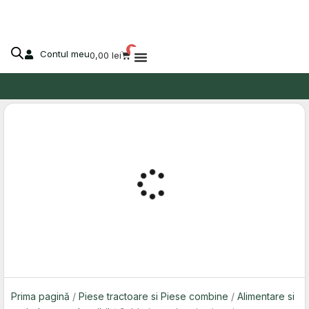
Skip
to
content
0
Contul meu
Cart
0,00
lei
Despre Agro-Market
Prima pagină
/
Piese tractoare si Piese combine
/
Alimentare si