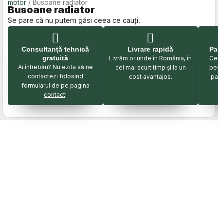
motor
/ Busoane radiator
Busoane radiator
Se pare că nu putem găsi ceea ce cauți.
Consultanță tehnică
Livrare rapidă
Pa
gratuită
Livrăm oriunde în România, în
Cei
Ai întrebări? Nu ezita să ne
cel mai scurt timp și la un
pe
contactezi folosind
cost avantajos.
pa
formularul de pe pagina
contact
!