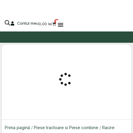
Skip
to
content
0
Contul meu
Cart
0,00
lei
Despre Agro-Market
Prima pagină
/
Piese tractoare si Piese combine
/
Racire