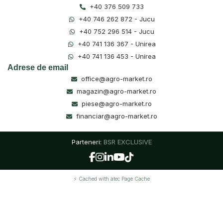
+40 376 509 733
+40 746 262 872 - Jucu
+40 752 296 514 - Jucu
+40 741 136 367 - Unirea
+40 741 136 453 - Unirea
Adrese de email
office@agro-market.ro
magazin@agro-market.ro
piese@agro-market.ro
financiar@agro-market.ro
Parteneri:
BSR EXCLUSIVE
⚡ Cached with
atec Page Cache