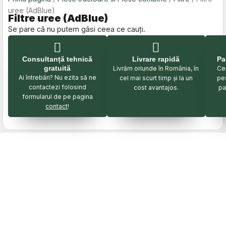
uree (AdBlue)
Filtre uree (AdBlue)
Se pare că nu putem găsi ceea ce cauți.
Consultanță tehnică
Livrare rapidă
Pa
gratuită
Livrăm oriunde în România, în
Cei
Ai întrebări? Nu ezita să ne
cel mai scurt timp și la un
pe
contactezi folosind
cost avantajos.
pa
formularul de pe pagina
contact
!