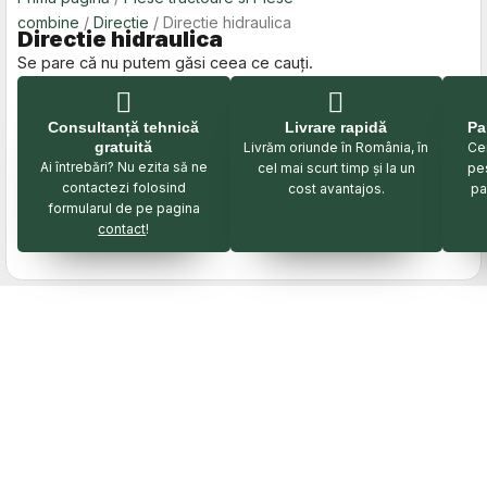
combine
/
Directie
/ Directie hidraulica
Directie hidraulica
Se pare că nu putem găsi ceea ce cauți.
Consultanță tehnică
Livrare rapidă
Pa
gratuită
Livrăm oriunde în România, în
Cei
Ai întrebări? Nu ezita să ne
cel mai scurt timp și la un
pe
contactezi folosind
cost avantajos.
pa
formularul de pe pagina
contact
!