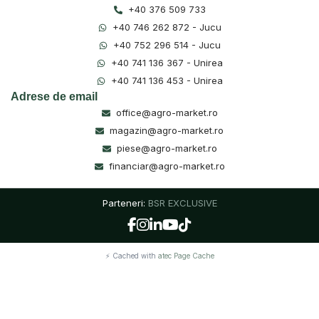
+40 376 509 733
+40 746 262 872 - Jucu
+40 752 296 514 - Jucu
+40 741 136 367 - Unirea
+40 741 136 453 - Unirea
Adrese de email
office@agro-market.ro
magazin@agro-market.ro
piese@agro-market.ro
financiar@agro-market.ro
Parteneri:
BSR EXCLUSIVE
⚡ Cached with
atec Page Cache