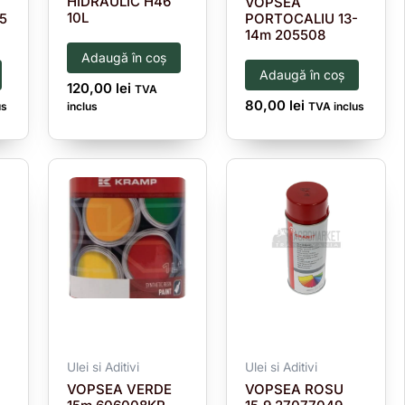
HIDRAULIC H46
VOPSEA
10L
5
PORTOCALIU 13-
14m 205508
Adaugă în coș
Adaugă în coș
120,00
lei
TVA
80,00
lei
us
inclus
TVA inclus
Ulei si Aditivi
Ulei si Aditivi
VOPSEA VERDE
VOPSEA ROSU