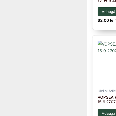
13-14m 3
Adaugă 
62,00
lei
Ulei si Aditi
VOPSEA 
15.9 270
Adaugă 