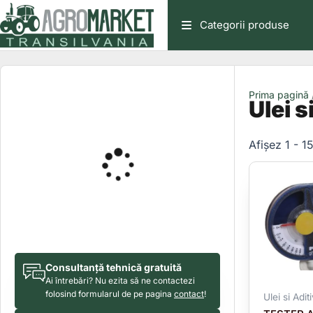
Skip
Categorii produse
to
content
Prima pagină
/
Ulei s
Afișez 1 - 1
Consultanță tehnică gratuită
Ai întrebări? Nu ezita să ne contactezi
folosind formularul de pe pagina
contact
!
Ulei si Aditi