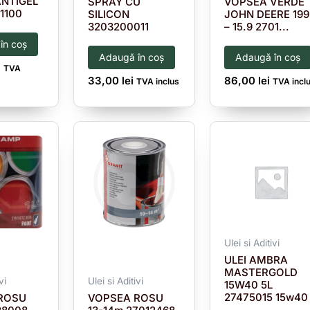
ANTIGEL
SPRAY CU
VOPSEA VERDE
T1100
SILICON
JOHN DEERE 199
3203200011
– 15.9 2701...
în coș
Adaugă în coș
Adaugă în coș
i
TVA
33,00
lei
86,00
lei
TVA inclus
TVA incl
Ulei si Aditivi
ULEI AMBRA
MASTERGOLD
vi
Ulei si Aditivi
15W40 5L
27475015 15w40
ROSU
VOPSEA ROSU