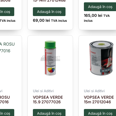
28008
13-14m 27012468
Adaugă în coș
în coș
Adaugă în coș
165,00
lei
TVA
69,00
lei
TVA inclus
TVA inclus
inclus
vi
Ulei si Aditivi
Ulei si Aditivi
ROSU
VOPSEA VERDE
VOPSEA VERDE
77016
15.9 27077026
15m 27012046
în coș
Adaugă în coș
Adaugă în coș