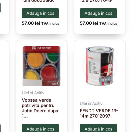
15m 606008KR
15.9 27077049
Adaugă în coș
Adaugă în coș
57,00
lei
57,00
lei
TVA inclus
TVA inclus
Ulei si Aditivi
Vopsea verde
Ulei si Aditivi
potrivita pentru
John Deere dupa
FENDT VERDE 13-
1...
14m 27012097
Adaugă în coș
Adaugă în coș