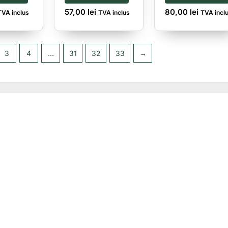
57,00
lei
80,00
lei
TVA inclus
TVA inclus
TVA incl
3
4
…
31
32
33
→