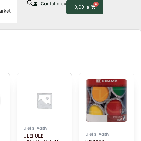
Contul meu
0
Cart
0,00
lei
arket
Ulei si Aditivi
Ulei si Aditivi
ULEI ULEI