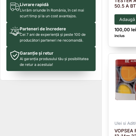
TESTER 
Livrare rapidă
50.5 A B
Livrăm oriunde în România, în cel mai
scurt timp și la un cost avantajos.
Adaugă 
Parteneri de încredere
100,00
le
Cei 7 ani de experiență și peste 100 de
inclus
producători parteneri ne recomandă.
Garanție și retur
Ai garanția produsului tău și posibilitatea
de retur a acestuia!
Ulei si Aditi
VOPSEA 