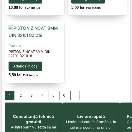
10,00
lei
5,00
lei
TVA inclus
TVA inclus
Padure
PISTON ZINCAT 8MM DIN
82101 821018
Adaugă în coș
5,50
lei
TVA inclus
1
2
3
4
5
6
→
Consultanță tehnică
Livrare rapidă
Pa
gratuită
Livrăm oriunde în România, în
Cei
Ai întrebări? Nu ezita să ne
cel mai scurt timp și la un
pe