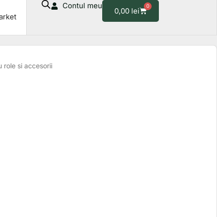
Contul meu
0
Cart
0,00
lei
arket
 role si accesorii