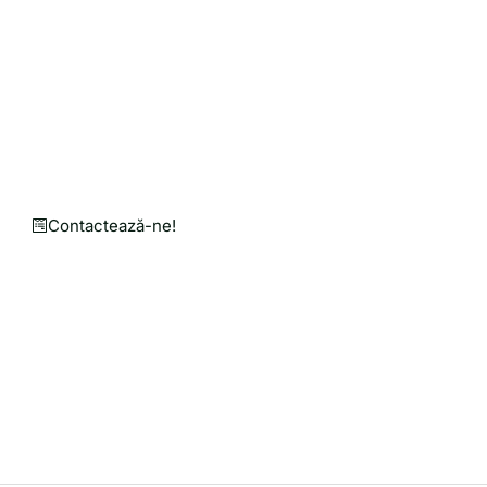
Solicită o Cotație de Preț
Personalizată pentru Nev
Punem mână de la mână pentru o agricultură mai bu
Un magazin online în care găsești utilaje agricole, 
Contactează-ne!