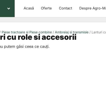
Acasă
Oferte
Contact
Despre Agro-M
/
Piese tractoare si Piese combine
/
Ambreiaj si transmisie
/ Lanturi cu
i cu role si accesorii
nu putem găsi ceea ce cauți.