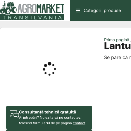
Skip
Categorii produse
to
content
Prima pagină
Lantur
Se pare că 
Consultanță tehnică gratuită
Ai întrebări? Nu ezita să ne contactezi
folosind formularul de pe pagina
contact
!