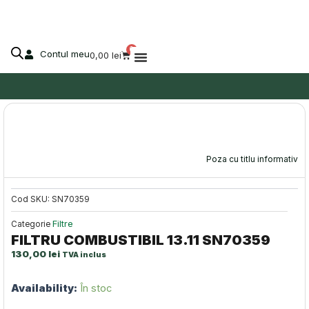
13.11
Skip
SN70359
to
content
0
Contul meu
Cart
0,00
lei
Despre Agro-Market
Poza cu titlu informativ
Cod SKU:
SN70359
Filtre
Categorie
FILTRU COMBUSTIBIL 13.11 SN70359
130,00
lei
TVA inclus
Cantitate
Availability:
În stoc
FILTRU
COMBUSTIBIL