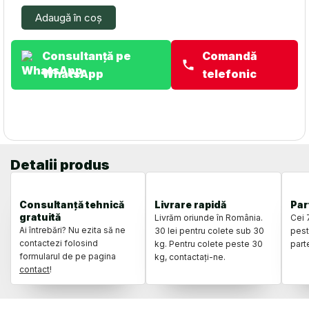
13.11
Adaugă în coș
SN70359
Consultanță pe
Comandă
WhatsApp
telefonic
Detalii produs
Consultanță tehnică
Livrare rapidă
Par
gratuită
Livrăm oriunde în România.
Cei 
Ai întrebări? Nu ezita să ne
30 lei pentru colete sub 30
pest
contactezi folosind
kg. Pentru colete peste 30
part
formularul de pe pagina
kg, contactați-ne.
contact
!