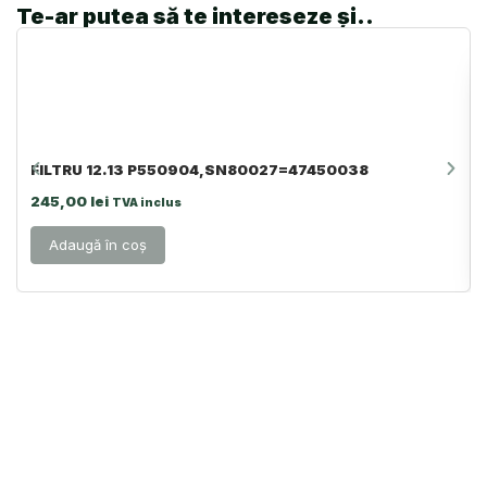
Te-ar putea să te intereseze și..
FILTRU 12.13 P550904,SN80027=47450038
245,00
lei
TVA inclus
Adaugă în coș