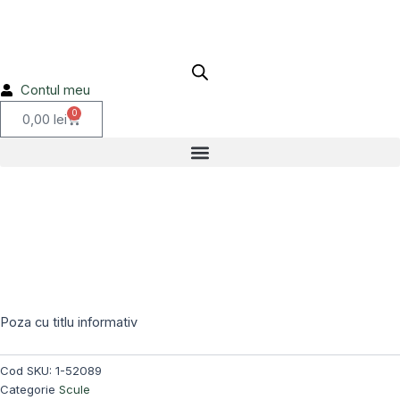
KG
Skip
1-
to
52089
content
Contul meu
0
Cart
0,00
lei
Poza cu titlu informativ
Cod SKU:
1-52089
Categorie
Scule