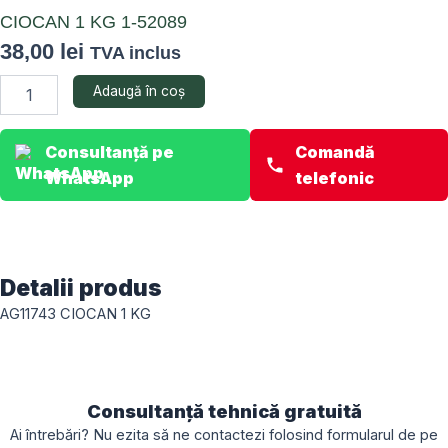
CIOCAN 1 KG 1-52089
38,00
lei
TVA inclus
Cantitate
Adaugă în coș
CIOCAN
1
KG
Consultanță pe
Comandă
1-
WhatsApp
telefonic
52089
Detalii produs
AG11743 CIOCAN 1 KG
Consultanță tehnică gratuită
Ai întrebări? Nu ezita să ne contactezi folosind formularul de pe