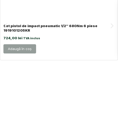
Set pistol de impact pneumatic 1/2″ 680Nm 6 piese
1919101205KR
724,00
lei
TVA inclus
Adaugă în coș