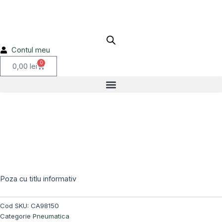
bulon
Skip
M10x40
to
CA98150
content
Contul meu
0
Cart
0,00
lei
Poza cu titlu informativ
Cod SKU:
CA98150
Categorie
Pneumatica