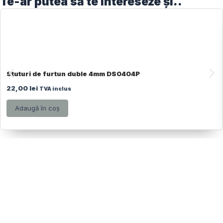
Te-ar putea să te intereseze și..
Stuturi de furtun duble 4mm DS0404P
22,00
lei
TVA inclus
Adaugă în coș