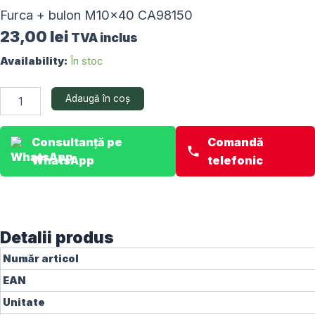
Furca + bulon M10x40 CA98150
23,00
lei
TVA inclus
Cantitate
Availability:
În stoc
Furca
+
Adaugă în coș
bulon
M10x40
CA98150
Consultanță pe
Comandă
WhatsApp
telefonic
Detalii produs
Număr articol
EAN
Unitate