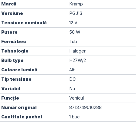
Marcă
Kramp
Versiune
PGJ13
Tensiune nominală
12
V
Putere
50
W
Formă bec
Tub
Tehnologie
Halogen
Bulb type
H27W/2
Culoare lumină
Alb
Tip tensiune
DC
Variabil
Nu
Funcție
Vehicul
Număr original
8713749016288
Cantitate pachet
1
buc