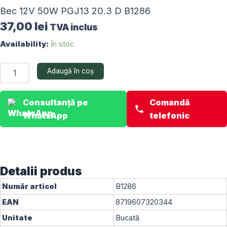
Bec 12V 50W PGJ13 20.3 D B1286
37,00
lei
TVA inclus
Cantitate
Availability:
În stoc
Bec
12V
Adaugă în coș
50W
PGJ13
20.3
Consultanță pe
Comandă
D
B1286
WhatsApp
telefonic
Detalii produs
Număr articol
B1286
EAN
8719607320344
Unitate
Bucată