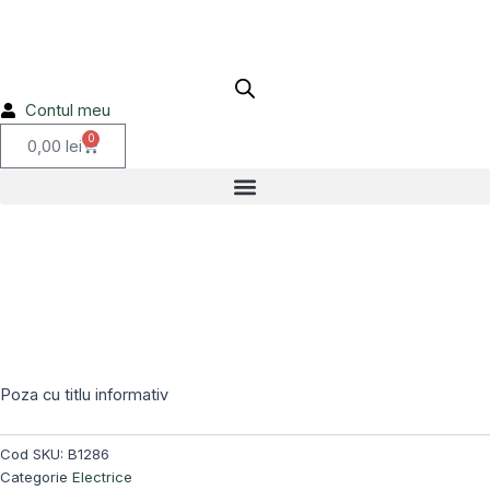
50W
Skip
PGJ13
to
20.3
content
D
B1286
Contul meu
0
Cart
0,00
lei
Poza cu titlu informativ
Cod SKU:
B1286
Categorie
Electrice