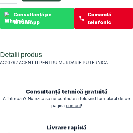
AGENTTI
PENTRU
MURDARIE
Consultanță pe
Comandă
PUTERNICA
WhatsApp
telefonic
1305-
01-
0027E
Detalii produs
AG10792 AGENTTI PENTRU MURDARIE PUTERNICA
Consultanță tehnică gratuită
Ai întrebări? Nu ezita să ne contactezi folosind formularul de pe
pagina
contact
!
Livrare rapidă