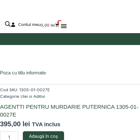
MURDARIE
Skip
PUTERNICA
to
1305-
content
01-
0
Contul meu
Cart
0,00
lei
0027E
Despre Agro-Market
Poza cu titlu informativ
Cod SKU:
1305-01-0027E
Categorie
Ulei si Aditivi
AGENTTI PENTRU MURDARIE PUTERNICA 1305-01-
0027E
395,00
lei
TVA inclus
Cantitate
Adaugă în coș