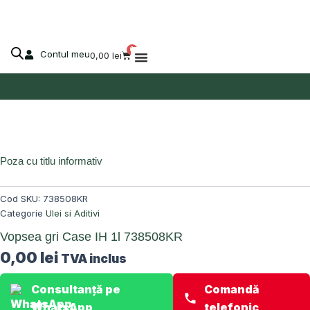
Skip
to
content
0
Contul meu
Cart
0,00
lei
Despre Agro-Market
Stoc epuizat!
Poza cu titlu informativ
Cod SKU:
738508KR
Categorie
Ulei si Aditivi
Vopsea gri Case IH 1l 738508KR
0,00
lei
TVA inclus
Consultanță pe
Comandă
WhatsApp
telefonic