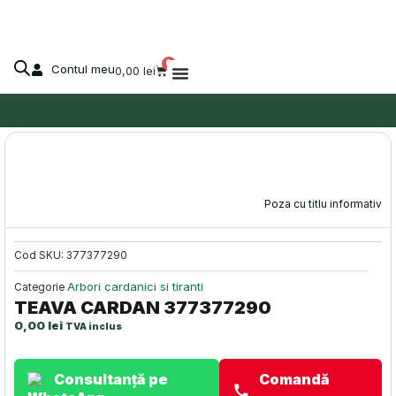
Skip
to
content
0
Contul meu
Cart
0,00
lei
Despre Agro-Market
Stoc epuizat!
Poza cu titlu informativ
Cod SKU:
377377290
Arbori cardanici si tiranti
Categorie
TEAVA CARDAN 377377290
0,00
lei
TVA inclus
Consultanță pe
Comandă