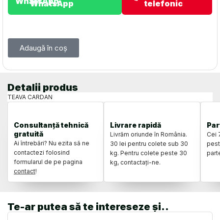
WhatsApp
telefonic
Adaugă în coș
Detalii produs
TEAVA CARDAN
Consultanță tehnică
Livrare rapidă
Par
gratuită
Livrăm oriunde în România.
Cei 
Ai întrebări? Nu ezita să ne
30 lei pentru colete sub 30
pest
contactezi folosind
kg. Pentru colete peste 30
part
formularul de pe pagina
kg, contactați-ne.
contact
!
Te-ar putea să te intereseze și..