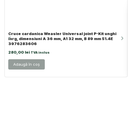
Cruce cardanica Weasler Universal joint P-Kit unghi
larg, dimensiuni A 36 mm, A1 32 mm, B 89 mm 51.4E
3976283606
280,00
lei
TVA inclus
Adaugă în coș