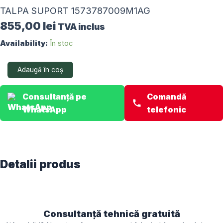
TALPA SUPORT 1573787009M1AG
855,00
lei
TVA inclus
Cantitate
Availability:
În stoc
TALPA
SUPORT
Adaugă în coș
1573787009M1AG
Consultanță pe
Comandă
WhatsApp
telefonic
Detalii produs
Consultanță tehnică gratuită