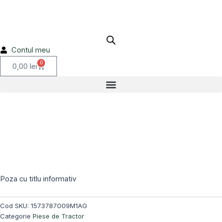
1573787009M1AG
Skip
to
content
Contul meu
0
Cart
0,00
lei
Poza cu titlu informativ
Cod SKU:
1573787009M1AG
Categorie
Piese de Tractor