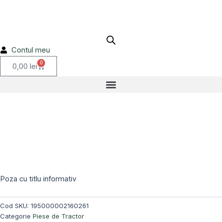
Skip
to
content
Contul meu
0
Cart
0,00
lei
Stoc epuizat!
Poza cu titlu informativ
Cod SKU:
195000002160261
Categorie
Piese de Tractor