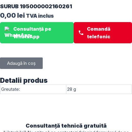
SURUB 195000002160261
0,00
lei
TVA inclus
Consultanță pe
Comandă
WhatsApp
telefonic
Adaugă în coș
Detalii produs
Greutate:
28 g
Consultanță tehnică gratuită