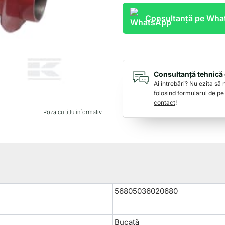
cositoare
poloneza
Consultanță pe Wh
8.12
56805036020680
Consultanță tehnică 
Ai întrebări? Nu ezita să
folosind formularul de pe
contact
!
Poza cu titlu informativ
56805036020680
Bucată