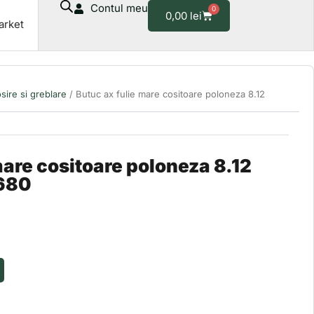
Contul meu
0
mare
Cart
0,00
lei
arket
cositoare
poloneza
8.12
56805036020680
sire si greblare
/ Butuc ax fulie mare cositoare poloneza 8.12
mare cositoare poloneza 8.12
680