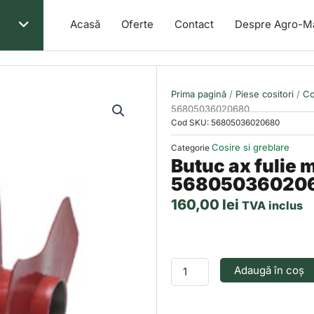
Acasă
Oferte
Contact
Despre Agro-M
Prima pagină
/
Piese cositori
/
Co
56805036020680
Cod SKU:
56805036020680
Cosire si greblare
Categorie
Butuc ax fulie 
56805036020
160,00
lei
TVA inclus
Cantitate
Butuc
Adaugă în coș
ax
fulie
mare