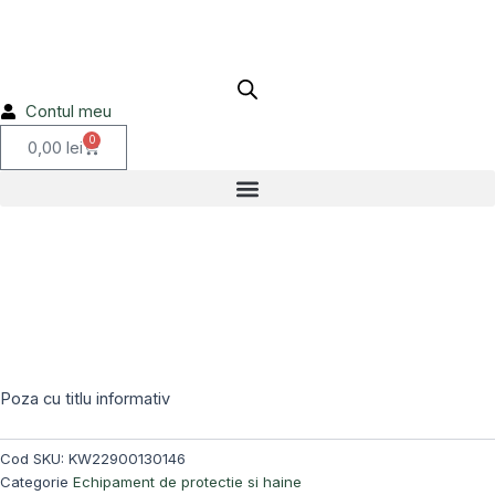
Skip
to
content
Contul meu
0
Cart
0,00
lei
Stoc epuizat!
Poza cu titlu informativ
Cod SKU:
KW22900130146
Categorie
Echipament de protectie si haine