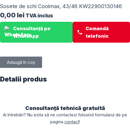
Sosete de schi Coolmax, 43/46 KW22900130146
0,00
lei
TVA inclus
Consultanță pe
Comandă
WhatsApp
telefonic
Adaugă în coș
Detalii produs
Consultanță tehnică gratuită
Ai întrebări? Nu ezita să ne contactezi folosind formularul de pe
pagina
contact
!