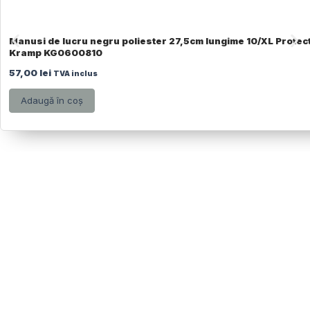
Manusi de lucru negru poliester 27,5cm lungime 10/XL Protec
Kramp KG0600810
57,00
lei
TVA inclus
Adaugă în coș