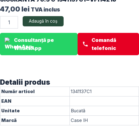
47,00
lei
TVA inclus
Cantitate
Adaugă în coș
SIGURANTA
70.3
C
Consultanță pe
Comandă
1341137C1=VPH4218
WhatsApp
telefonic
Detalii produs
Număr articol
1341137C1
EAN
Unitate
Bucată
Marcă
Case IH