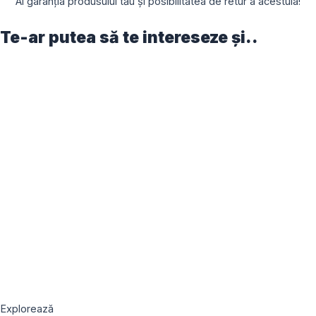
Ai garanția produsului tău și posibilitatea de retur a acestuia!
Te-ar putea să te intereseze și..
Explorează