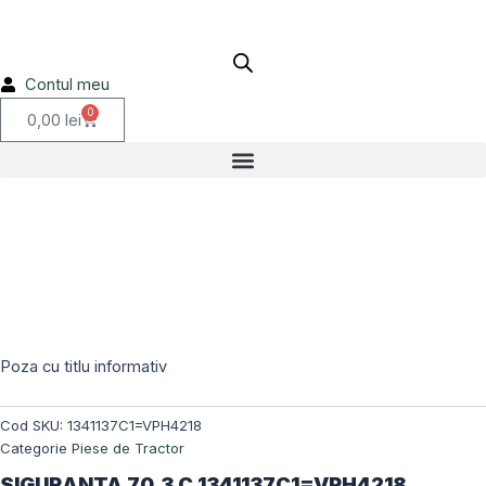
C
Skip
1341137C1=VPH4218
to
content
Contul meu
0
Cart
0,00
lei
Poza cu titlu informativ
Cod SKU:
1341137C1=VPH4218
Categorie
Piese de Tractor
SIGURANTA 70.3 C 1341137C1=VPH4218