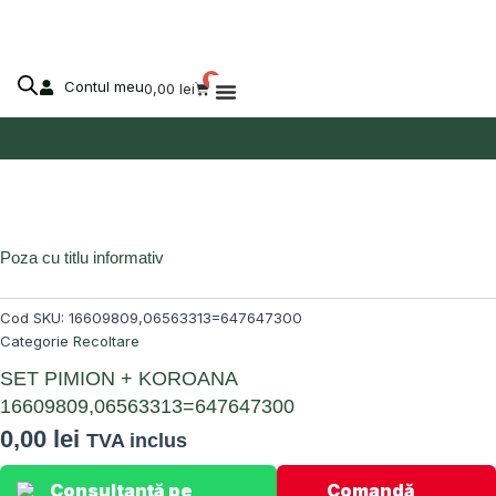
Skip
to
content
0
Contul meu
Cart
0,00
lei
Despre Agro-Market
Stoc epuizat!
Poza cu titlu informativ
Cod SKU:
16609809,06563313=647647300
Categorie
Recoltare
SET PIMION + KOROANA
16609809,06563313=647647300
0,00
lei
TVA inclus
Consultanță pe
Comandă