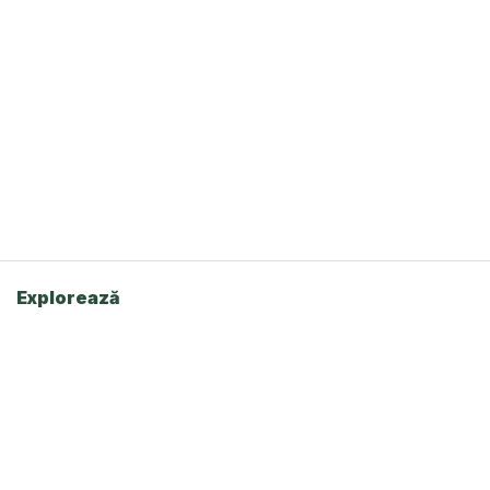
Explorează
Acasă
Oferte
Despre Agro Market
Contact
Pagini Utile
Contul Meu
Politica de Confidențialitate