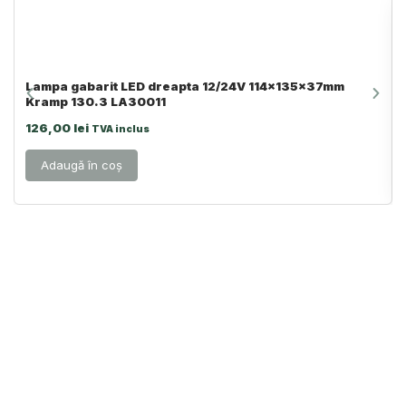
Lampa gabarit LED dreapta 12/24V 114x135x37mm
Kramp 130.3 LA30011
126,00
lei
TVA inclus
Adaugă în coș