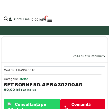
Skip
to
content
0
Contul meu
Cart
0,00
lei
Despre Agro-Market
Stoc epuizat!
Poza cu titlu informativ
Cod SKU:
BA30200AG
Oferte
Categorie
SET BORNE 50.4 E BA30200AG
90,00
lei
TVA inclus
Consultanță pe
Comandă