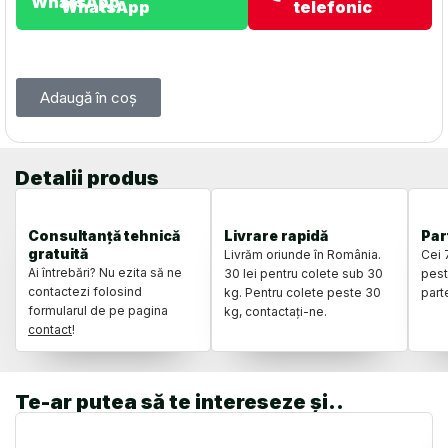
WhatsApp
telefonic
Adaugă în coș
Detalii produs
Consultanță tehnică
Livrare rapidă
Par
gratuită
Livrăm oriunde în România.
Cei 
Ai întrebări? Nu ezita să ne
30 lei pentru colete sub 30
pest
contactezi folosind
kg. Pentru colete peste 30
part
formularul de pe pagina
kg, contactați-ne.
contact
!
Te-ar putea să te intereseze și..