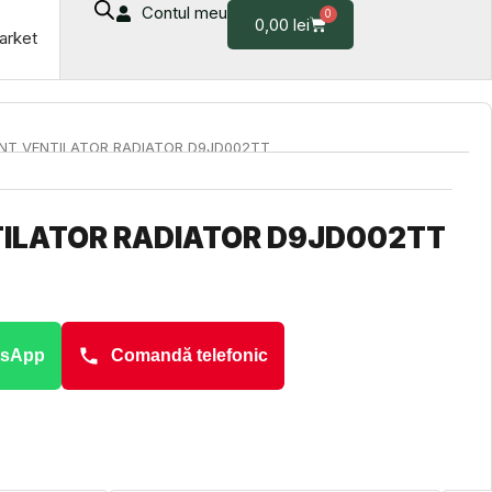
Contul meu
0
Cart
0,00
lei
arket
NT VENTILATOR RADIATOR D9JD002TT
ILATOR RADIATOR D9JD002TT
tsApp
Comandă telefonic