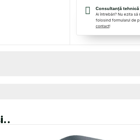
Consultanță tehnică 
Ai întrebări? Nu ezita să
folosind formularul de 
contact
!
i..