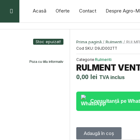
Acasă
Oferte
Contact
Despre Agro-M
Stoc epuizat!
Prima pagină
/
Rulmenti
/ RULME
Cod SKU:
D9JD002TT
Rulmenti
Categorie
Poza cu titlu informativ
RULMENT VENT
0,00
lei
TVA inclus
Consultanță pe Wha
Adaugă în coș