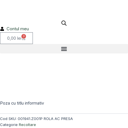
PRESA
Skip
72.4B
to
001941.Z001P
content
ROLA
AC
Contul meu
PRESA
0
Cart
0,00
lei
Poza cu titlu informativ
Cod SKU:
001941.Z001P ROLA AC PRESA
Categorie
Recoltare