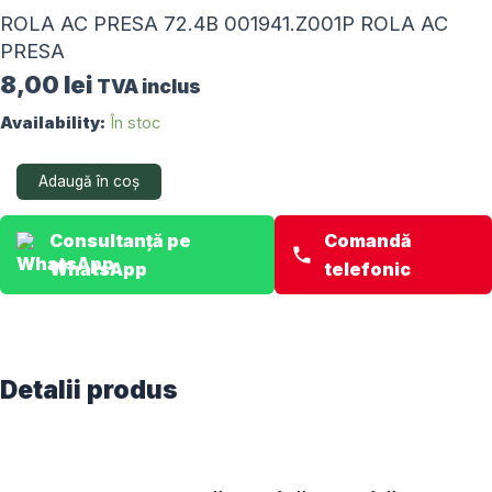
ROLA AC PRESA 72.4B 001941.Z001P ROLA AC
PRESA
8,00
lei
TVA inclus
Cantitate
Availability:
În stoc
ROLA
AC
Adaugă în coș
PRESA
72.4B
001941.Z001P
Consultanță pe
Comandă
ROLA
WhatsApp
telefonic
AC
PRESA
Detalii produs