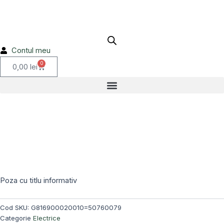
Skip
to
content
Contul meu
0
Cart
0,00
lei
Stoc epuizat!
Poza cu titlu informativ
Cod SKU:
G816900020010=50760079
Categorie
Electrice