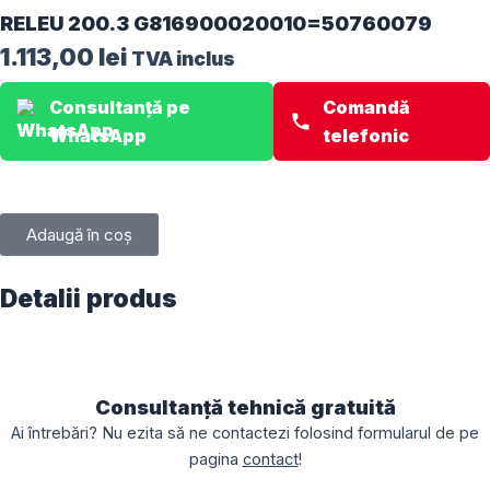
RELEU 200.3 G816900020010=50760079
1.113,00
lei
TVA inclus
Consultanță pe
Comandă
WhatsApp
telefonic
Adaugă în coș
Detalii produs
Consultanță tehnică gratuită
Ai întrebări? Nu ezita să ne contactezi folosind formularul de pe
pagina
contact
!