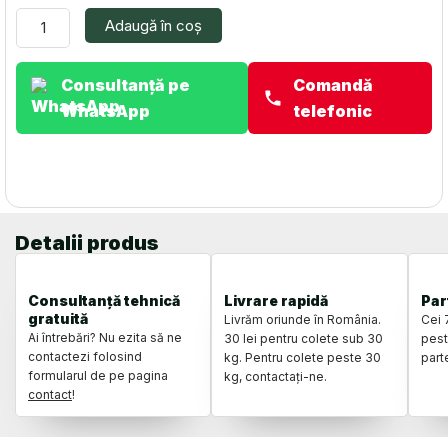
2501987237076AG
Adaugă în coș
Consultanță pe
Comandă
WhatsApp
telefonic
Detalii produs
Consultanță tehnică
Livrare rapidă
Par
gratuită
Livrăm oriunde în România.
Cei 
Ai întrebări? Nu ezita să ne
30 lei pentru colete sub 30
pest
contactezi folosind
kg. Pentru colete peste 30
part
formularul de pe pagina
kg, contactați-ne.
contact
!