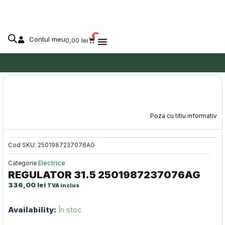
2501987237076AG
Skip
to
content
0
Contul meu
Cart
0,00
lei
Despre Agro-Market
Poza cu titlu informativ
Cod SKU:
2501987237076AG
Electrice
Categorie
REGULATOR 31.5 2501987237076AG
336,00
lei
TVA inclus
Cantitate
Availability:
În stoc
REGULATOR
31.5