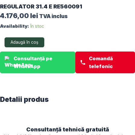
REGULATOR 31.4 E RE560091
4.176,00
lei
TVA inclus
Cantitate
Availability:
În stoc
REGULATOR
31.4
Adaugă în coș
E
RE560091
Consultanță pe
Comandă
WhatsApp
telefonic
Detalii produs
Consultanță tehnică gratuită