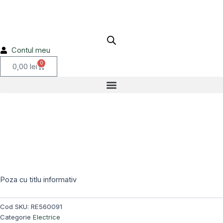
E
Skip
RE560091
to
content
Contul meu
0
Cart
0,00
lei
Poza cu titlu informativ
Cod SKU:
RE560091
Categorie
Electrice