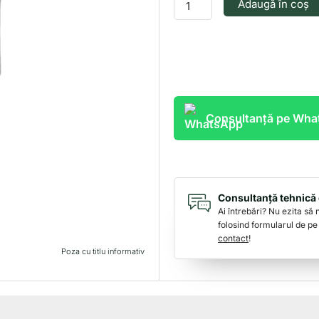
Adaugă în coș
Consultanță pe Wh
Consultanță tehnică 
Ai întrebări? Nu ezita să
folosind formularul de pe
contact
!
Poza cu titlu informativ