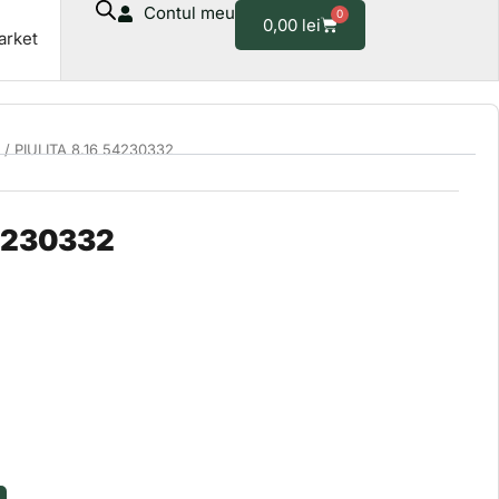
54230332
Contul meu
0
Cart
0,00
lei
arket
/ PIULITA 8.16 54230332
54230332