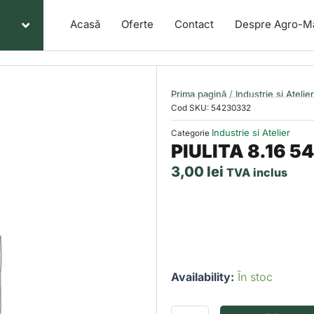
Acasă
Oferte
Contact
Despre Agro-M
Prima pagină
/
Industrie si Atelier
Cod SKU:
54230332
Industrie si Atelier
Categorie
PIULITA 8.16 
3,00
lei
TVA inclus
Cantitate
Availability:
În stoc
PIULITA
8.16
54230332