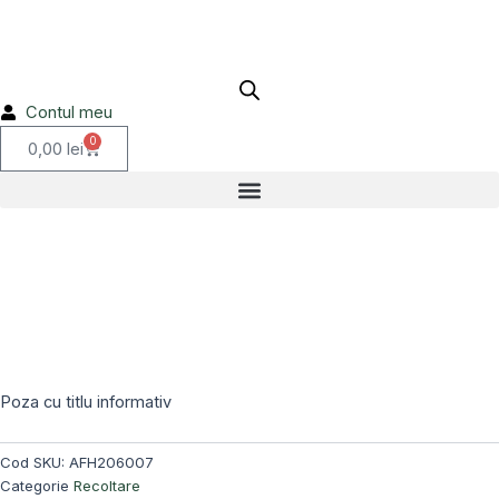
Skip
to
content
Contul meu
0
Cart
0,00
lei
Stoc epuizat!
Poza cu titlu informativ
Cod SKU:
AFH206007
Categorie
Recoltare