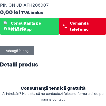
PINION JD AFH206007
0,00
lei
TVA inclus
Consultanță pe
Comandă
WhatsApp
telefonic
Adaugă în coș
Detalii produs
Consultanță tehnică gratuită
Ai întrebări? Nu ezita să ne contactezi folosind formularul de pe
pagina
contact
!