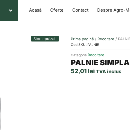
Acasă
Oferte
Contact
Despre Agro-M
Stoc epuizat!
Prima pagină
/
Recoltare
/ PALNI
Cod SKU:
PALNIE
Recoltare
Categorie
PALNIE SIMPLA
52,01
lei
TVA inclus