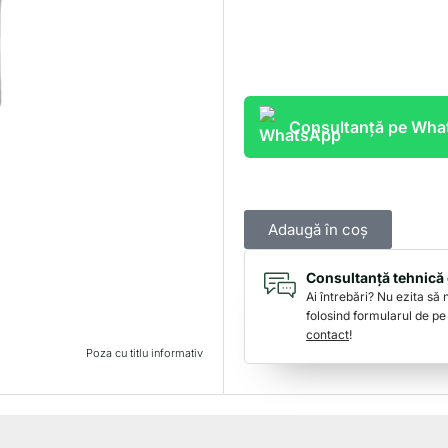
Consultanță pe Wh
Adaugă în coș
Consultanță tehnică 
Ai întrebări? Nu ezita să
folosind formularul de pe
contact
!
Poza cu titlu informativ