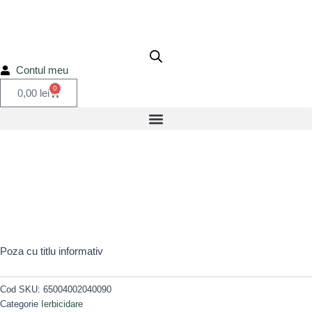
65004002040090
Skip
to
content
Contul meu
0
Cart
0,00
lei
Poza cu titlu informativ
Cod SKU:
65004002040090
Categorie
Ierbicidare