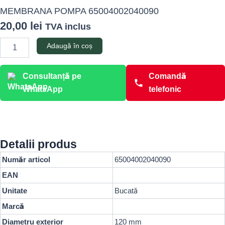
MEMBRANA POMPA 65004002040090
20,00
lei
TVA inclus
Cantitate
Adaugă în coș
MEMBRANA
POMPA
65004002040090
Consultanță pe
Comandă
WhatsApp
telefonic
Detalii produs
Număr articol
65004002040090
EAN
Unitate
Bucată
Marcă
Diametru exterior
120
mm