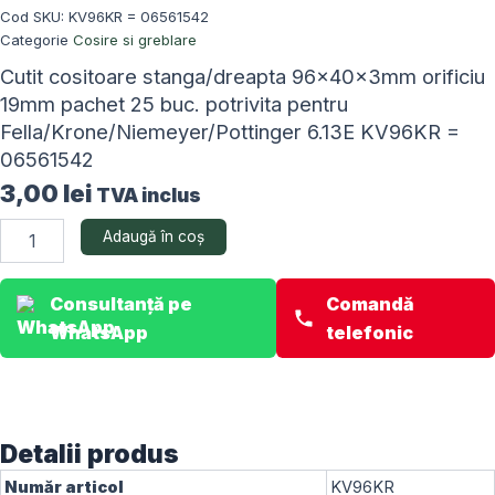
Cod SKU:
KV96KR = 06561542
Categorie
Cosire si greblare
Cutit cositoare stanga/dreapta 96x40x3mm orificiu
19mm pachet 25 buc. potrivita pentru
Fella/Krone/Niemeyer/Pottinger 6.13E KV96KR =
06561542
3,00
lei
TVA inclus
Cantitate
Adaugă în coș
Cutit
cositoare
stanga/dreapta
Consultanță pe
Comandă
96x40x3mm
WhatsApp
telefonic
orificiu
19mm
pachet
25
buc.
Detalii produs
potrivita
pentru
Număr articol
KV96KR
Fella/Krone/Niemeyer/Pottinger