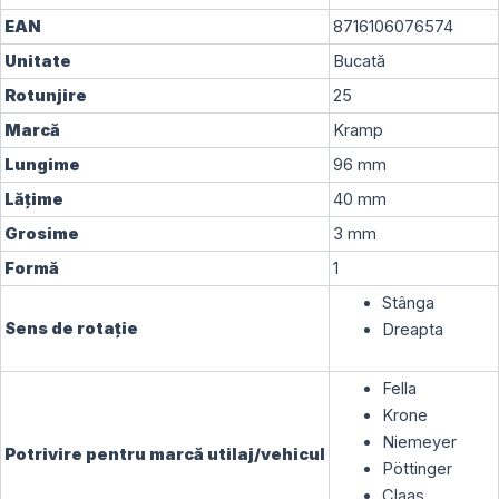
6.13E
EAN
8716106076574
KV96KR
Unitate
Bucată
=
06561542
Rotunjire
25
Marcă
Kramp
Lungime
96
mm
Lățime
40
mm
Grosime
3
mm
Formă
1
Stânga
Sens de rotație
Dreapta
Fella
Krone
Niemeyer
Potrivire pentru marcă utilaj/vehicul
Pöttinger
Claas