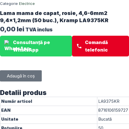
Categorie
Electrice
Lama mama de capat, rosie, 4,6-6mm2
9,4×1,2mm (50 buc.), Kramp LA9375KR
0,00
lei
TVA inclus
Consultanță pe
Comandă
WhatsApp
telefonic
Adaugă în coș
Detalii produs
Număr articol
LA9375KR
EAN
8716106159727
Unitate
Bucată
Rotunjire
50