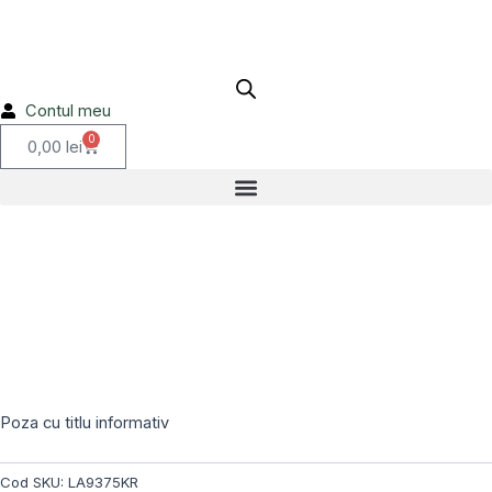
Skip
to
content
Contul meu
0
Cart
0,00
lei
Stoc epuizat!
Poza cu titlu informativ
Cod SKU:
LA9375KR