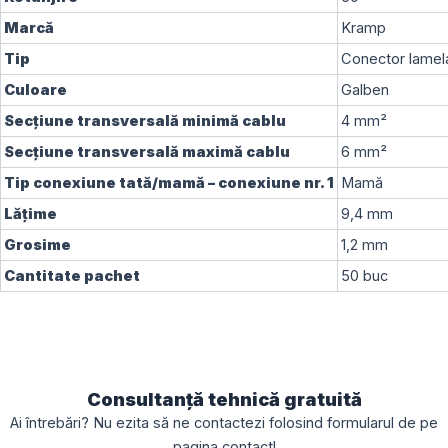
Marcă
Kramp
Tip
Conector lame
Culoare
Galben
Secțiune transversală minimă cablu
4 mm²
Secțiune transversală maximă cablu
6 mm²
Tip conexiune tată/mamă – conexiune nr. 1
Mamă
Lățime
9,4 mm
Grosime
1,2 mm
Cantitate pachet
50 buc
Consultanță tehnică gratuită
Ai întrebări? Nu ezita să ne contactezi folosind formularul de pe
pagina
contact
!