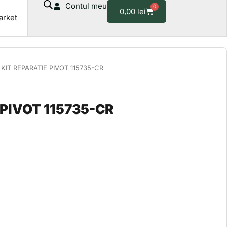
Contul meu
0
Cart
0,00
lei
arket
 KIT REPARATIE PIVOT 115735-CR
 PIVOT 115735-CR