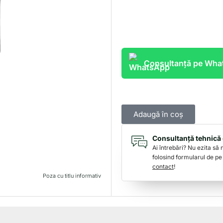
Consultanță pe Wh
Adaugă în coș
Consultanță tehnică 
Ai întrebări? Nu ezita să
folosind formularul de pe
contact
!
Poza cu titlu informativ