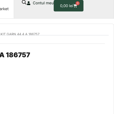
Contul meu
0
A
Cart
0,00
lei
arket
186757
 KIT GARN 44.4 A 186757
 A 186757