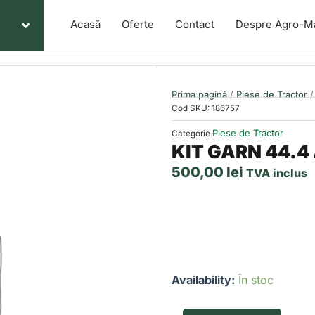
Acasă
Oferte
Contact
Despre Agro-M
Prima pagină
/
Piese de Tractor
/
Cod SKU:
186757
Piese de Tractor
Categorie
KIT GARN 44.4
500,00
lei
TVA inclus
Cantitate
Availability:
În stoc
KIT
GARN
44.4