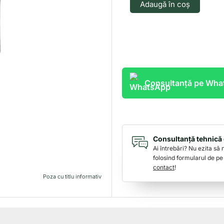
Adaugă în coș
A
186757
Consultanță pe Wh
Consultanță tehnică 
Ai întrebări? Nu ezita să
folosind formularul de pe
contact
!
Poza cu titlu informativ