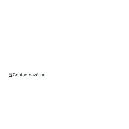
Solicită o Cotație de Preț
Personalizată pentru Nev
Punem mână de la mână pentru o agricultură mai bu
Un magazin online în care găsești utilaje agricole, 
Contactează-ne!