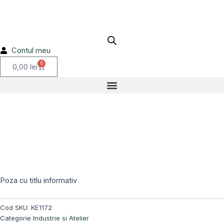
role
Skip
1x17,02mm
to
200.1
content
KE1172
Contul meu
0
Cart
0,00
lei
Poza cu titlu informativ
Cod SKU:
KE1172
Categorie
Industrie si Atelier