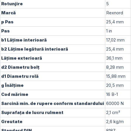
Rotunjire
5
Marcă
Rexnord
p
Pas
25,4
mm
Pas
1
in
b1
Lățime interioară
17,02
mm
b2
Lățime legătură interioară
25,4
mm
Lățime exterioară
36,1
mm
d2
Diametru bolț
8,28
mm
d1
Diametru rolă
15,88
mm
g
Înălţime
20,5
mm
Cod mărime
16 B-1
Sarcină min. de rupere conform standardului
60000
N
Suprafața de lucru rulment
2,1
cm²
Greutate
2,6
kg/m
Standard DIN
8187