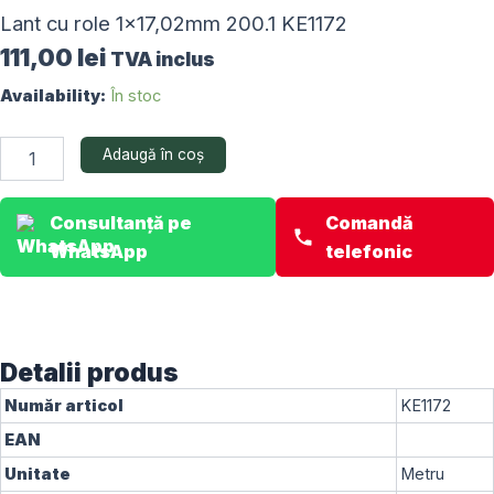
Lant cu role 1×17,02mm 200.1 KE1172
111,00
lei
TVA inclus
Cantitate
Availability:
În stoc
Lant
cu
Adaugă în coș
role
1x17,02mm
200.1
Consultanță pe
Comandă
KE1172
WhatsApp
telefonic
Detalii produs
Număr articol
KE1172
EAN
Unitate
Metru