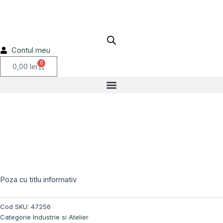
siguranta
Skip
56X2
to
47256
content
Contul meu
0
Cart
0,00
lei
Poza cu titlu informativ
Cod SKU:
47256
Categorie
Industrie si Atelier