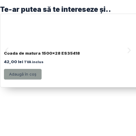
Te-ar putea să te intereseze și..
Coada de matura 1500×28 ES35418
42,00
lei
TVA inclus
Adaugă în coș