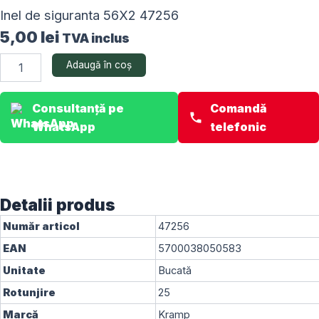
Inel de siguranta 56X2 47256
5,00
lei
TVA inclus
Cantitate
Adaugă în coș
Inel
de
siguranta
Consultanță pe
Comandă
56X2
WhatsApp
telefonic
47256
Detalii produs
Număr articol
47256
EAN
5700038050583
Unitate
Bucată
Rotunjire
25
Marcă
Kramp