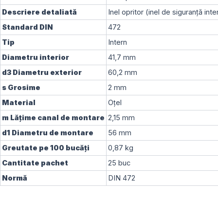
Descriere detaliată
Inel opritor (inel de siguranță inte
Standard DIN
472
Tip
Intern
Diametru interior
41,7
mm
d3
Diametru exterior
60,2
mm
s
Grosime
2
mm
Material
Oțel
m
Lățime canal de montare
2,15
mm
d1
Diametru de montare
56
mm
Greutate pe 100 bucăți
0,87
kg
Cantitate pachet
25
buc
Normă
DIN 472