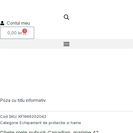
nubuck
Skip
Canadian,
to
marime
content
42
Contul meu
KF1966202042
0
Cart
0,00
lei
Poza cu titlu informativ
Cod SKU:
KF1966202042
Categorie
Echipament de protectie si haine
Ghete piele nubuck Canadian, marime 42