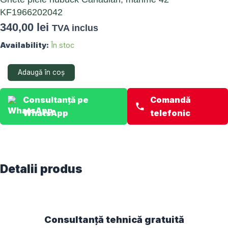
KF1966202042
340,00
lei
TVA inclus
Cantitate
Availability:
În stoc
Ghete
piele
Adaugă în coș
nubuck
Canadian,
marime
Consultanță pe
Comandă
42
WhatsApp
telefonic
KF1966202042
Detalii produs
Consultanță tehnică gratuită