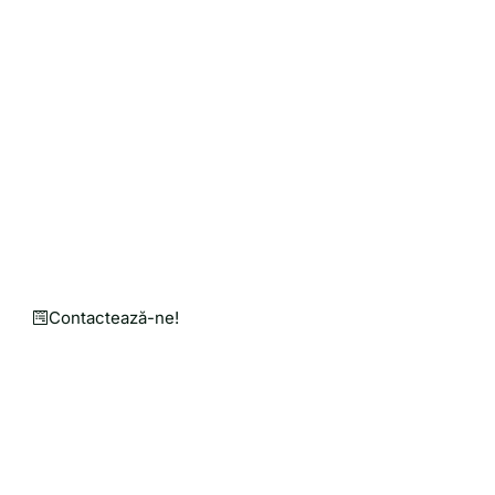
Solicită o Cotație de Preț
Personalizată pentru Nev
Punem mână de la mână pentru o agricultură mai bu
Un magazin online în care găsești utilaje agricole, 
Contactează-ne!