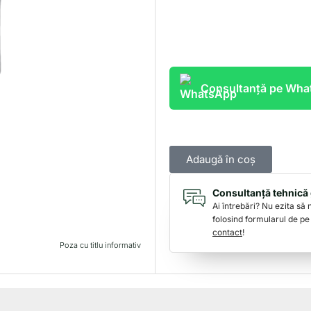
Consultanță pe Wh
Adaugă în coș
Consultanță tehnică 
Ai întrebări? Nu ezita să
folosind formularul de pe
contact
!
Poza cu titlu informativ