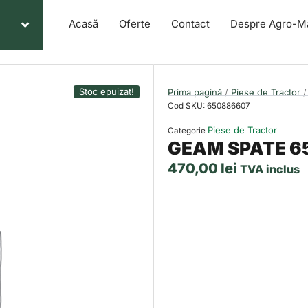
Acasă
Oferte
Contact
Despre Agro-M
Stoc epuizat!
Prima pagină
/
Piese de Tractor
/
Cod SKU:
650886607
Piese de Tractor
Categorie
GEAM SPATE 6
470,00
lei
TVA inclus