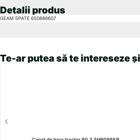
Detalii produs
GEAM SPATE 650886607
Te-ar putea să te intereseze și
Capat de bara tractor 90.3 SHP096KR