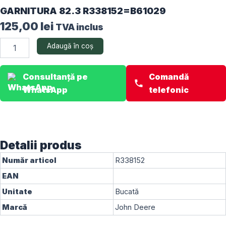
GARNITURA 82.3 R338152=B61029
125,00
lei
TVA inclus
Cantitate
Adaugă în coș
GARNITURA
82.3
R338152=B61029
Consultanță pe
Comandă
WhatsApp
telefonic
Detalii produs
Număr articol
R338152
EAN
Unitate
Bucată
Marcă
John Deere