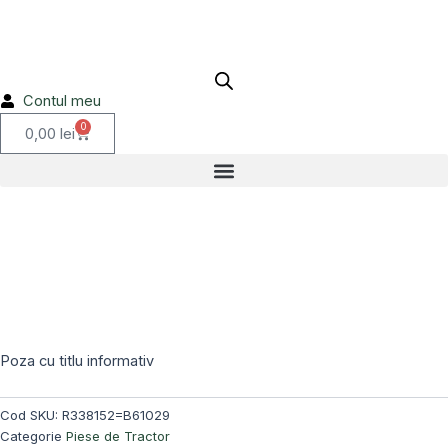
R338152=B61029
Skip
to
content
Contul meu
0
Cart
0,00
lei
Poza cu titlu informativ
Cod SKU:
R338152=B61029
Categorie
Piese de Tractor