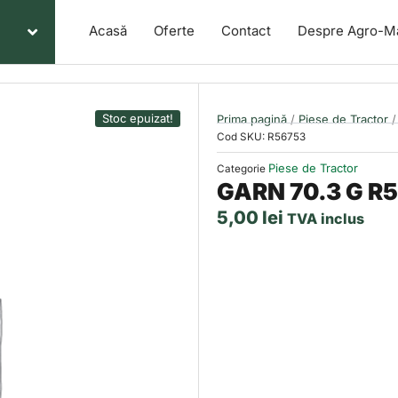
Acasă
Oferte
Contact
Despre Agro-M
Stoc epuizat!
Prima pagină
/
Piese de Tractor
/
Cod SKU:
R56753
Piese de Tractor
Categorie
GARN 70.3 G R
5,00
lei
TVA inclus