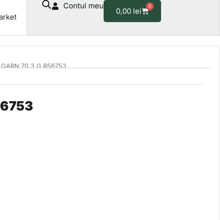
Contul meu
0
Cart
0,00
lei
arket
 GARN 70.3 G R56753
56753