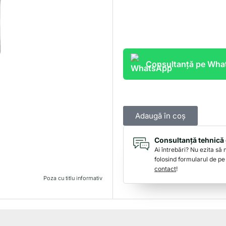
Consultanță pe Wh
Adaugă în coș
Consultanță tehnică 
Ai întrebări? Nu ezita să
folosind formularul de pe
contact
!
Poza cu titlu informativ