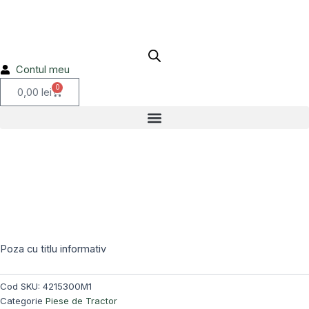
F
Skip
4215300M1
to
content
Contul meu
0
Cart
0,00
lei
Poza cu titlu informativ
Cod SKU:
4215300M1
Categorie
Piese de Tractor