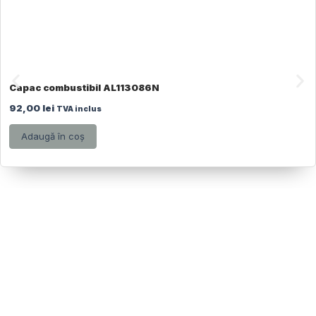
Capac combustibil AL113086N
92,00
lei
TVA inclus
Adaugă în coș