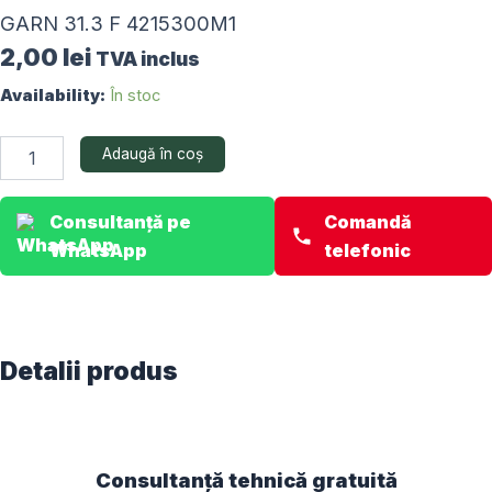
GARN 31.3 F 4215300M1
2,00
lei
TVA inclus
Cantitate
Availability:
În stoc
GARN
31.3
Adaugă în coș
F
4215300M1
Consultanță pe
Comandă
WhatsApp
telefonic
Detalii produs
Consultanță tehnică gratuită