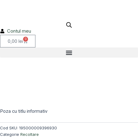
Skip
to
content
Contul meu
0
Cart
0,00
lei
Stoc epuizat!
Poza cu titlu informativ
Cod SKU:
195000009396930
Categorie
Recoltare