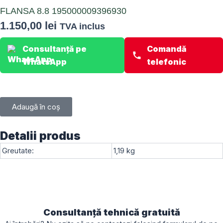
FLANSA 8.8 195000009396930
1.150,00
lei
TVA inclus
Consultanță pe
Comandă
WhatsApp
telefonic
Adaugă în coș
Detalii produs
Greutate:
1,19 kg
Consultanță tehnică gratuită