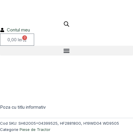
Skip
to
content
Contul meu
0
Cart
0,00
lei
Stoc epuizat!
Poza cu titlu informativ
Cod SKU:
SH62005=04399525, HF2881800, H19WD04 WD9505
Categorie
Piese de Tractor