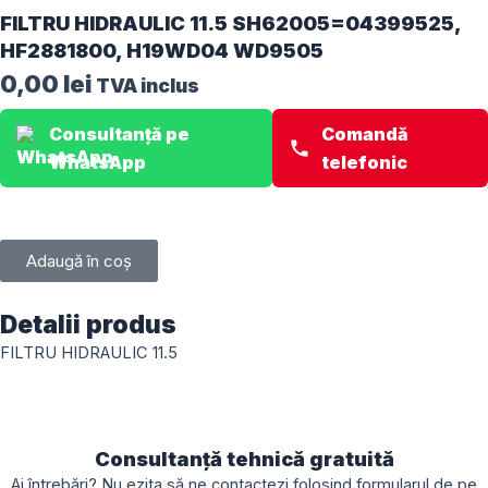
FILTRU HIDRAULIC 11.5 SH62005=04399525,
HF2881800, H19WD04 WD9505
0,00
lei
TVA inclus
Consultanță pe
Comandă
WhatsApp
telefonic
Adaugă în coș
Detalii produs
FILTRU HIDRAULIC 11.5
Consultanță tehnică gratuită
Ai întrebări? Nu ezita să ne contactezi folosind formularul de pe