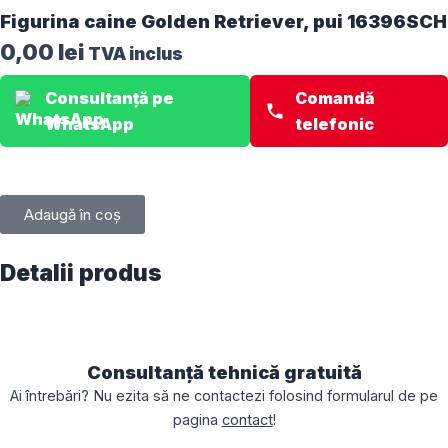
Figurina caine Golden Retriever, pui 16396SCH
0,00
lei
TVA inclus
Consultanță pe
Comandă
WhatsApp
telefonic
Adaugă în coș
Detalii produs
Consultanță tehnică gratuită
Ai întrebări? Nu ezita să ne contactezi folosind formularul de pe
pagina
contact
!