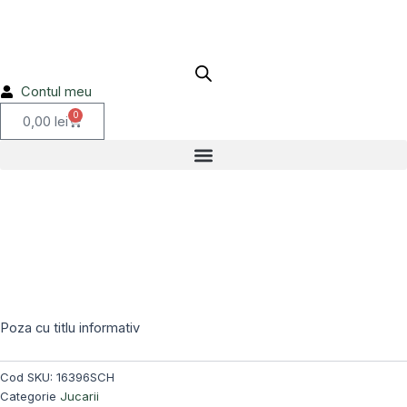
Skip
to
content
Contul meu
0
Cart
0,00
lei
Stoc epuizat!
Poza cu titlu informativ
Cod SKU:
16396SCH
Categorie
Jucarii