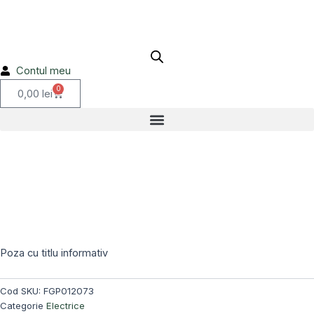
rosu
Skip
FGP012073
to
content
Contul meu
0
Cart
0,00
lei
Poza cu titlu informativ
Cod SKU:
FGP012073
Categorie
Electrice