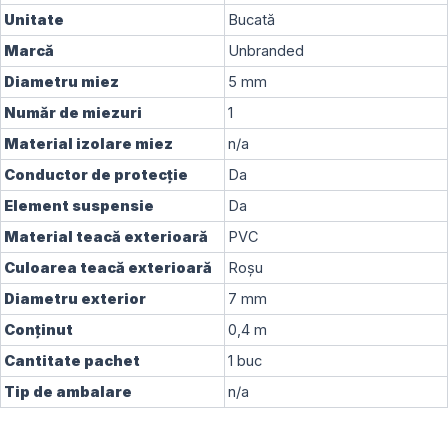
Unitate
Bucată
Marcă
Unbranded
Diametru miez
5 mm
Număr de miezuri
1
Material izolare miez
n/a
Conductor de protecție
Da
Element suspensie
Da
Material teacă exterioară
PVC
Culoarea teacă exterioară
Roșu
Diametru exterior
7 mm
Conținut
0,4 m
Cantitate pachet
1 buc
Tip de ambalare
n/a