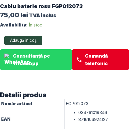
Cablu baterie rosu FGP012073
75,00
lei
TVA inclus
Cantitate
Availability:
În stoc
Cablu
baterie
Adaugă în coș
rosu
FGP012073
Consultanță pe
Comandă
WhatsApp
telefonic
Detalii produs
Număr articol
FGP012073
034761019346
EAN
8716106924127