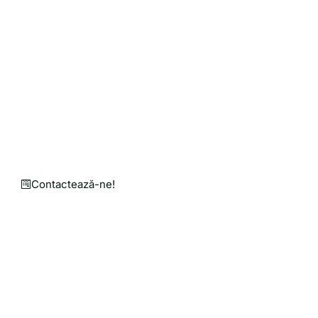
Solicită o Cotație de Preț
Personalizată pentru Nev
Punem mână de la mână pentru o agricultură mai bu
Un magazin online în care găsești utilaje agricole, 
Contactează-ne!