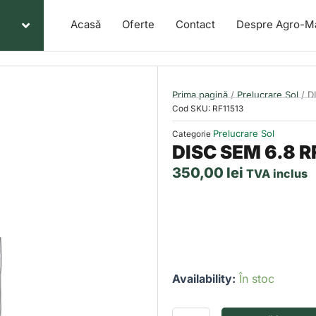
Acasă
Oferte
Contact
Despre Agro-M
Prima pagină
/
Prelucrare Sol
/ D
Cod SKU:
RF11513
Prelucrare Sol
Categorie
DISC SEM 6.8 R
350,00
lei
TVA inclus
Cantitate
Availability:
În stoc
DISC
SEM
6.8