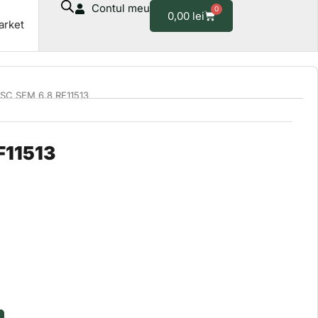
Contul meu
0
RF11513
Cart
0,00
lei
arket
ISC SEM 6.8 RF11513
F11513