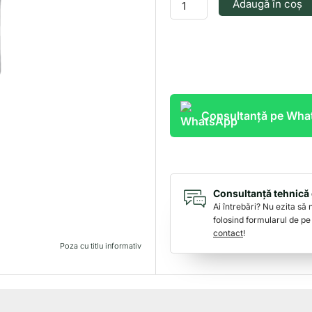
Adaugă în coș
RF11513
Consultanță pe Wh
Consultanță tehnică 
Ai întrebări? Nu ezita să
folosind formularul de pe
contact
!
Poza cu titlu informativ