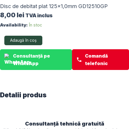
Disc de debitat plat 125×1,0mm GD12510GP
8,00
lei
TVA inclus
Cantitate
Availability:
În stoc
Disc
de
Adaugă în coș
debitat
plat
125x1,0mm
Consultanță pe
Comandă
GD12510GP
WhatsApp
telefonic
Detalii produs
Consultanță tehnică gratuită