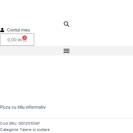
debitat
Skip
plat
to
125x1,0mm
content
GD12510GP
Contul meu
0
Cart
0,00
lei
Poza cu titlu informativ
Cod SKU:
GD12510GP
Categorie
Taiere si sudare